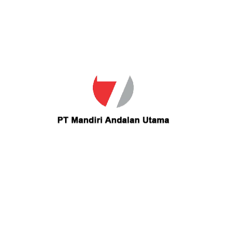
Email
sekinat.otunderard@gmail.com
Contact sekinat.otunderard