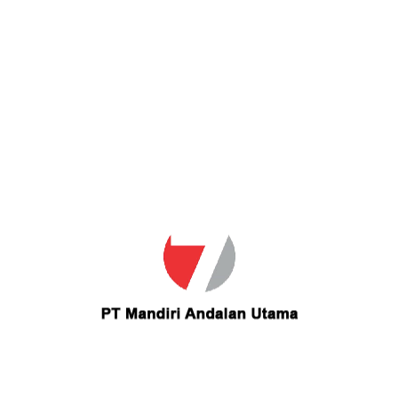
Call us
021-27518306
Jl. Pahlawan Ruko Lotus Resident No. 2 Rempoa, Ciputat Timur,
Tangerang Selatan, Banten 15412
Main Menu