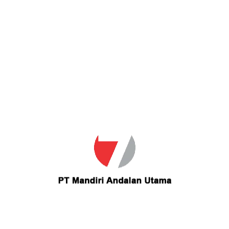
Call us
021-27518306
Jl. Pahlawan Ruko Lotus Resident No. 2 Rempoa, Ciputat Timur,
Tangerang Selatan, Banten 15412
Main Menu